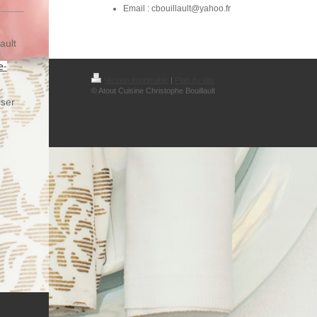
Email : cbouillault@yahoo.fr
ault
e-
Version imprimable
|
Plan du site
© Atout Cuisine Christophe Bouillault
iser