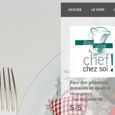
ACCUEIL
LE CHEF
Pour des questions,
demande de devis et
réservatio
Tél/ 0663846789
5
5
/