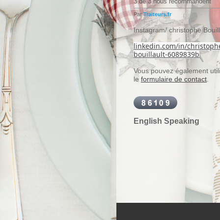
3 de 3 nous recommandent
Par
Traiteurs.fr
Instagram/ christophe Bouill
linkedin.com/in/christoph
bouillault-6089839b
Vous pouvez également util
le
formulaire de contact
.
English Speaking